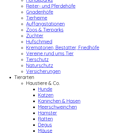
Hundeparks
Reiter- und Pferdehöfe
Gnadenhöfe
Tierheime
Auffangstationen
Zoos & Tierparks
Züchter
Hufschmied
Krematorien, Bestatter, Friedhöfe
Vereine rund ums Tier
Tierschutz
Naturschutz
Versicherungen
Tierarten
Haustiere & Co.
Hunde
Katzen
Kaninchen & Hasen
Meerschweinchen
Hamster
Ratten
Degus
Mäuse