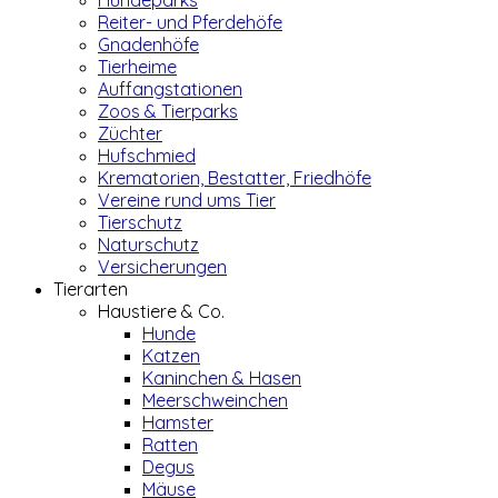
Hundeparks
Reiter- und Pferdehöfe
Gnadenhöfe
Tierheime
Auffangstationen
Zoos & Tierparks
Züchter
Hufschmied
Krematorien, Bestatter, Friedhöfe
Vereine rund ums Tier
Tierschutz
Naturschutz
Versicherungen
Tierarten
Haustiere & Co.
Hunde
Katzen
Kaninchen & Hasen
Meerschweinchen
Hamster
Ratten
Degus
Mäuse