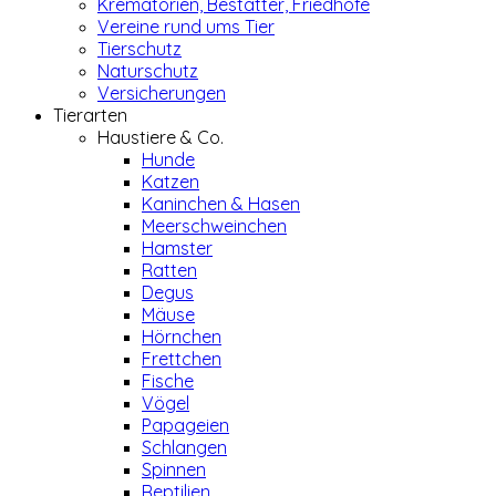
Krematorien, Bestatter, Friedhöfe
Vereine rund ums Tier
Tierschutz
Naturschutz
Versicherungen
Tierarten
Haustiere & Co.
Hunde
Katzen
Kaninchen & Hasen
Meerschweinchen
Hamster
Ratten
Degus
Mäuse
Hörnchen
Frettchen
Fische
Vögel
Papageien
Schlangen
Spinnen
Reptilien