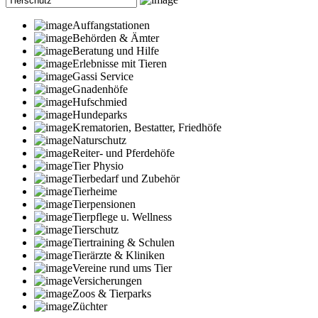
Auffangstationen
Behörden & Ämter
Beratung und Hilfe
Erlebnisse mit Tieren
Gassi Service
Gnadenhöfe
Hufschmied
Hundeparks
Krematorien, Bestatter, Friedhöfe
Naturschutz
Reiter- und Pferdehöfe
Tier Physio
Tierbedarf und Zubehör
Tierheime
Tierpensionen
Tierpflege u. Wellness
Tierschutz
Tiertraining & Schulen
Tierärzte & Kliniken
Vereine rund ums Tier
Versicherungen
Zoos & Tierparks
Züchter