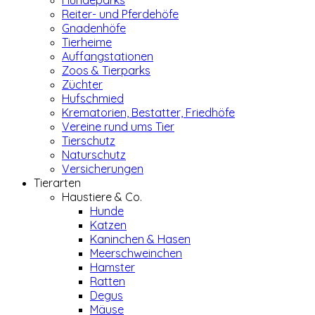
Hundeparks
Reiter- und Pferdehöfe
Gnadenhöfe
Tierheime
Auffangstationen
Zoos & Tierparks
Züchter
Hufschmied
Krematorien, Bestatter, Friedhöfe
Vereine rund ums Tier
Tierschutz
Naturschutz
Versicherungen
Tierarten
Haustiere & Co.
Hunde
Katzen
Kaninchen & Hasen
Meerschweinchen
Hamster
Ratten
Degus
Mäuse