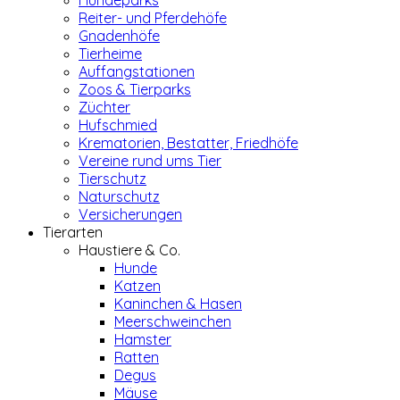
Hundeparks
Reiter- und Pferdehöfe
Gnadenhöfe
Tierheime
Auffangstationen
Zoos & Tierparks
Züchter
Hufschmied
Krematorien, Bestatter, Friedhöfe
Vereine rund ums Tier
Tierschutz
Naturschutz
Versicherungen
Tierarten
Haustiere & Co.
Hunde
Katzen
Kaninchen & Hasen
Meerschweinchen
Hamster
Ratten
Degus
Mäuse